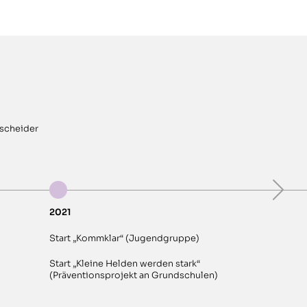
scheider
Start Kinde
für 6- bis 1
2018
2021
Start „Kommklar“ (Jugendgruppe)
Start „Kleine Helden werden stark“
(Präventionsprojekt an Grundschulen)