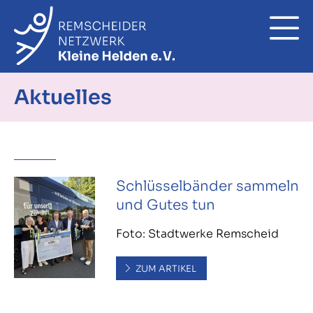
Aktuelles
ÜBER UNS
Förderverein
UNSERE PROJEKTE
Netzwerk
Kommklar
SELBSTHILFE
Schlüsselbänder sammeln
Vorstand
und Gutes tun
KinderKunstprojekt
AKTUELLES
Foto: Stadtwerke Remscheid
Beitrittserklärung (PDF)
Patenprojekt
Spenden
ZUM ARTIKEL
Kleine Helden werden stark