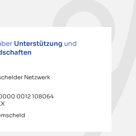
 über
Unterstützung
und
dschaften
scheider Netzwerk
.
 0000 0012 108064
XX
emscheid