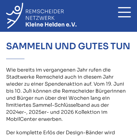
ÜBER UNS
SAMMELN UND GUTES TUN
Förderverein
UNSERE PROJEKTE
Wie bereits im vergangenen Jahr rufen die
Netzwerk
Kommklar
SELBSTHILFE
Stadtwerke Remscheid auch in diesem Jahr
wieder zu einer Spendenaktion auf. Vom 19. Juni
Vorstand
KinderKunstprojekt
bis 10. Juli können die Remscheider Bürgerinnen
AKTUELLES
und Bürger nun über drei Wochen lang ein
Beitrittserklärung (PDF)
Patenprojekt
limitiertes Sammel-Schlüsselband aus der
2024er-, 2025er- und 2026 Kollektion im
Spenden
MobilCenter erwerben.
Kleine Helden werden stark
Der komplette Erlös der Design-Bänder wird